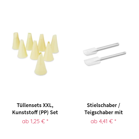
Tüllensets XXL,
Stielschaber /
Kunststoff (PP) Set
Teigschaber mit
mit 6...
Griff...
ab 1,25 € *
ab 4,41 € *