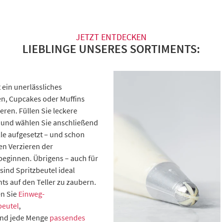
JETZT ENTDECKEN
LIEBLINGE UNSERES SORTIMENTS:
t ein unerlässliches
en, Cupcakes oder Muffins
eren. Füllen Sie leckere
l und wählen Sie anschließend
ülle aufgesetzt – und schon
en Verzieren der
beginnen. Übrigens – auch für
ind Spritzbeutel ideal
ts auf den Teller zu zaubern.
en Sie
Einweg-
beutel
,
nd jede Menge
passendes