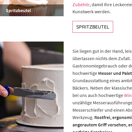
Zubehör
, damit Ihre Leckerei
Spritzbeutel
Kunstwerk werden.
SPRITZBEUTEL
Sie liegen gut in der Hand, lei
überlassen nichts dem Zufall.
Gastronomiegebrauch oder de
hochwertige
Messer und Pale
Grundausstattung eines ambit
Bäckers. Neben der klassisch
bei uns auch hochwertige
Win
unzählige Messerausführunge
Messerschleifer und einen Abst
Werkzeug.
Rostfrei, ergonom
angerautem Griff versehen, e