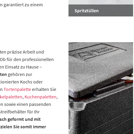
en garantiert zu einem
Spritztüllen
sten präzise Arbeit und
 Ob für den professionellen
n Einsatz zu Hause –
tten
gehören zur
ionierten Kochs oder
en
Tortenpalette
erhalten Sie
kelpaletten
,
Kuchenpaletten
,
n sowie einen passenden
reifbehälter für Ihr
isch geformt und mit
rzielen Sie somit immer