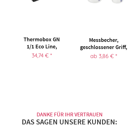
Thermobox GN
Messbecher,
1/1 Eco Line,
geschlossener Griff,
EPP
Skala blau...
34,74 € *
ab 3,86 € *
DANKE FÜR IHR VERTRAUEN
DAS SAGEN UNSERE KUNDEN: