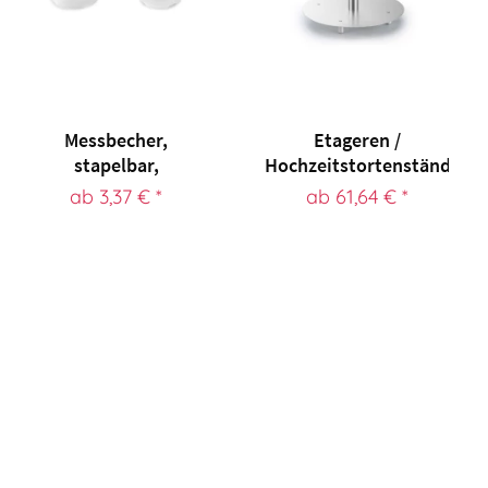
Messbecher,
Etageren /
stapelbar,
Hochzeitstortenständer
geschlossener Griff,...
rund Etagere,...
ab 3,37 € *
ab 61,64 € *