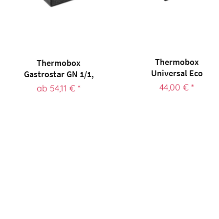
Thermobox
Thermobox
Universal Eco
Gastrostar GN 1/1,
Line, EPP
EPP Nutzhöhe 27...
44,00 € *
ab 54,11 € *