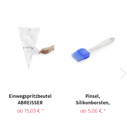
Einwegspritzbeutel
Pinsel,
ABREISSER
Silikonborsten,
Einwegspritzbeutel...
Kunststoffgriff
ab 15,03 € *
ab 5,06 € *
Pinsel,...