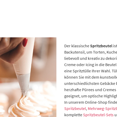
Der klassische
Spritzbeutel
is
Backutensil, um Torten, Kuch
liebevoll und kreativ zu dekori
Creme oder Icing in die Beute
eine Spritztülle Ihrer Wahl. T
können Sie mit dem kunstvoll
unterschiedlichsten Gebäcke 
herzhafte Pürees und Cremes s
geeignet, um optische Highligh
In unserem Online-Shop find
Spritzbeutel
,
Mehrweg-Spritz
komplette
Spritzbeutel-Sets
u