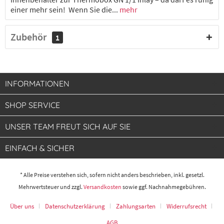
einer mehr sein! Wenn Sie die...
mehr
Zubehör
1
INFORMATIONEN
SHOP SERVICE
UNSER TEAM FREUT SICH AUF SIE
EINFACH & SICHER
* Alle Preise verstehen sich, sofern nicht anders beschrieben, inkl. gesetzl.
Mehrwertsteuer und zzgl.
Versandkosten
sowie ggf. Nachnahmegebühren.
Über uns
Datenschutzerklärung
Zahlungsarten
Widerrufsrecht
AGB