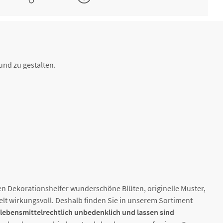
m, 11
1,43 € *
2-4 Werktage
 mm, 5
1,43 € *
2-4 Werktage
und zu gestalten.
 3
1,38 € *
2-4 Werktage
mm, 8
2,71 € *
2-4 Werktage
 mm, 7
2,71 € *
2-4 Werktage
 mm, 9
2,71 € *
2-4 Werktage
nen Dekorationshelfer wunderschöne Blüten, originelle Muster,
pelt wirkungsvoll. Deshalb finden Sie in unserem Sortiment
 lebensmittelrechtlich unbedenklich und lassen sind