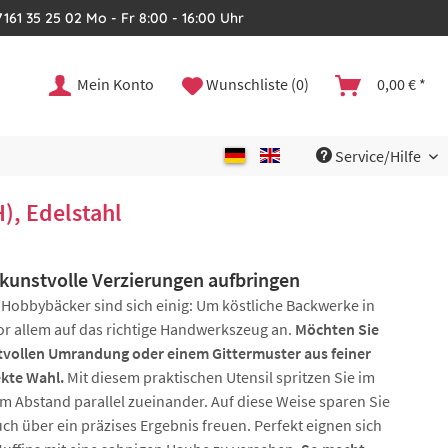
161 35 25 02 Mo - Fr 8:00 - 16:00 Uhr
Mein Konto
Wunschliste (0)
0,00 € *
Service/Hilfe
, Edelstahl
kunstvolle Verzierungen aufbringen
 Hobbybäcker sind sich einig: Um köstliche Backwerke in
r allem auf das richtige Handwerkszeug an.
Möchten Sie
ektvollen Umrandung oder einem Gittermuster aus feiner
ekte Wahl.
Mit diesem praktischen Utensil spritzen Sie im
Abstand parallel zueinander. Auf diese Weise sparen Sie
ch über ein präzises Ergebnis freuen. Perfekt eignen sich