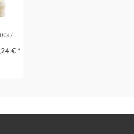
ÜCK /
.
,24 € *