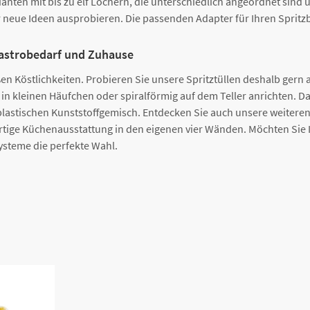
rianten mit bis zu elf Löchern, die unterschiedlich angeordnet si
r neue Ideen ausprobieren. Die passenden Adapter für Ihren Spritzb
 Gastrobedarf und Zuhause
üßen Köstlichkeiten. Probieren Sie unsere Spritztüllen deshalb gern 
 kleinen Häufchen oder spiralförmig auf dem Teller anrichten. Daf
astischen Kunststoffgemisch. Entdecken Sie auch unsere weiteren 
tige Küchenausstattung in den eigenen vier Wänden. Möchten Sie Ih
steme die perfekte Wahl.