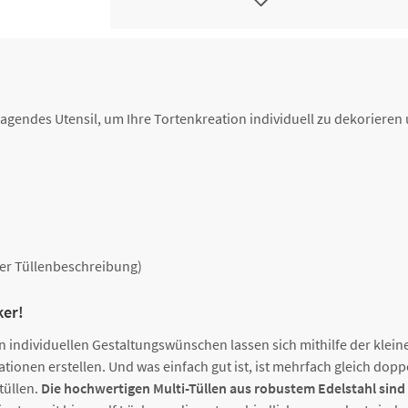
Multilochtülle S (#133), Ø 11 m
8300020653
Löcher, Edelstahl
Multilochtülle XXL (#134), Ø 19
8300020654
Löcher, Edelstahl
agendes Utensil, um Ihre Tortenkreation individuell zu dekorieren 
Multilochtülle S (#221), Ø 8 mm,
8300020683
Löcher, Edelstahl
Multilochtülle XXL (#42), Ø 15 
8300020689
Löcher, Edelstahl
der Tüllenbeschreibung)
Multilochtülle XXL (#237), Ø 17
8300030901
Löcher, Edelstahl
ker!
Multilochtülle XXL (#236), Ø 19
8300030904
Löcher, Edelstahl
en individuellen Gestaltungswünschen lassen sich mithilfe der klei
tionen erstellen. Und was einfach gut ist, ist mehrfach gleich dop
tüllen.
Die hochwertigen Multi-Tüllen aus robustem Edelstahl sind