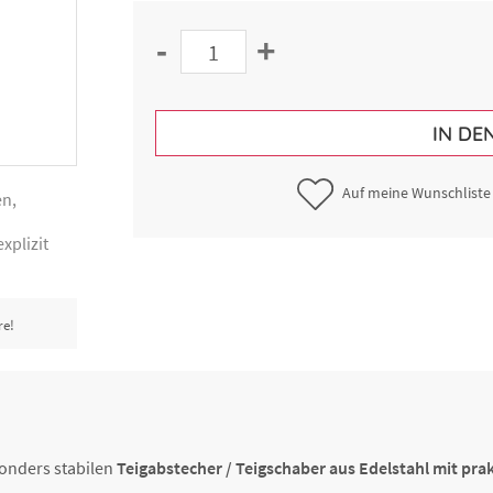
-
+
IN DE
Auf meine Wunschliste
en,
xplizit
re!
sonders stabilen
Teigabstecher / Teigschaber aus Edelstahl mit pr