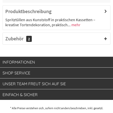
17,34 € *
2-4 Werktage
Produktbeschreibung
Spritztüllen aus Kunststoff in praktischen Kassetten –
Set Mix 2 (XXL), 12-teilig (4 Stern, 4 Loch, 4
3000231903
kreative Tortendekoration, praktisch...
mehr
Garnier)
Zubehör
2
17,34 € *
2-4 Werktage
INFORMATIONEN
SHOP SERVICE
UNSER TEAM FREUT SICH AUF SIE
EINFACH & SICHER
* Alle Preise verstehen sich, sofern nicht anders beschrieben, inkl. gesetzl.