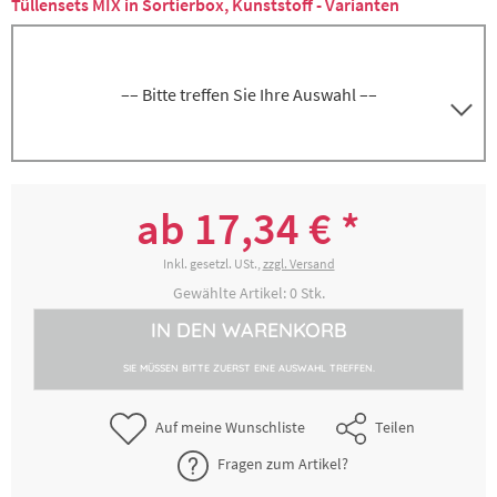
Tüllensets MIX in Sortierbox, Kunststoff - Varianten
–– Bitte treffen Sie Ihre Auswahl ––
Set Mix 1 (S), 24-teilig (4 Stern, 8 Loch, 8
3000231873
Garnier, je 2 Oberteile und Muttern)
ab 17,34 € *
25,31 € *
2-4 Werktage
Inkl. gesetzl. USt.,
zzgl. Versand
Gewählte Artikel:
0
Stk.
Set Mix 2 (S), 24-teilig (8 Stern, 4 Loch, 8
IN DEN
WARENKORB
3000231883
Garnier, je 2 Oberteile und Muttern)
SIE MÜSSEN BITTE ZUERST EINE AUSWAHL TREFFEN.
25,31 € *
2-4 Werktage
Auf meine Wunschliste
Teilen
Set Mix 1 (XXL), 12-teilig (4 Stern, 4 Loch, 4
Fragen zum Artikel?
3000231893
Garnier)