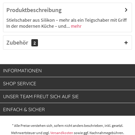
10,86 € *
2-4 Werktage
Produktbeschreibung
Stielschaber aus Silikon – mehr als ein Teigschaber mit Griff
In der modernen Küche – und...
mehr
Zubehör
2
INFORMATIONEN
SHOP SERVICE
UNSER TEAM FREUT SICH AUF SIE
EINFACH & SICHER
* Alle Preise verstehen sich, sofern nicht anders beschrieben, inkl. gesetzl.
Mehrwertsteuer und zzgl.
Versandkosten
sowie ggf. Nachnahmegebühren.