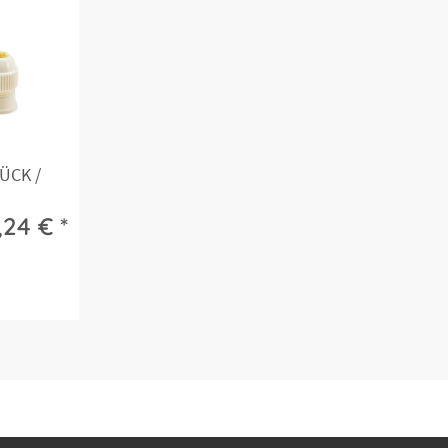
3000162351
Lochtülle XXL, Ø 17 mm, Edelst
3000162361
Lochtülle XXL, Ø 18 mm, Edelst
ÜCK /
3000162371
Lochtülle XXL, Ø 20 mm, Edelst
.
,24 € *
3000162381
Lochtülle XXL, Ø 22 mm, Edelst
3000162391
Lochtülle XXL, Ø 24 mm, Edelst
Lochtülle L, Set mit 10
8300020716
verschiedenen Tüllen, Edelstah