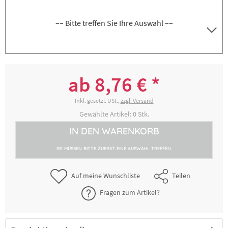
–– Bitte treffen Sie Ihre Auswahl ––
8300055310
GN 1/6, Tiefe 100 mm, Volumen 1,5 Liter
ab 8,76 € *
8,76 € *
2-4 Werktage
Inkl. gesetzl. USt.,
zzgl. Versand
Gewählte Artikel:
0
Stk.
IN DEN
WARENKORB
8300055311
GN 1/6, Tiefe 150 mm, Volumen 2,25 Liter
SIE MÜSSEN BITTE ZUERST EINE AUSWAHL TREFFEN.
16,01 € *
2-4 Werktage
Auf meine Wunschliste
Teilen
Fragen zum Artikel?