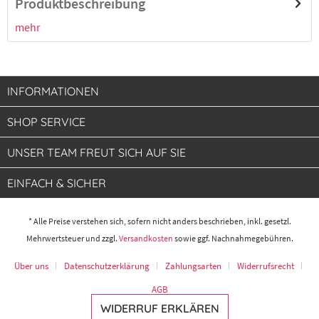
Produktbeschreibung
mehr
INFORMATIONEN
SHOP SERVICE
UNSER TEAM FREUT SICH AUF SIE
EINFACH & SICHER
* Alle Preise verstehen sich, sofern nicht anders beschrieben, inkl. gesetzl.
Mehrwertsteuer und zzgl.
Versandkosten
sowie ggf. Nachnahmegebühren.
Über uns
Datenschutzerklärung
Zahlungsarten
Widerrufsrecht
AGB
WIDERRUF ERKLÄREN