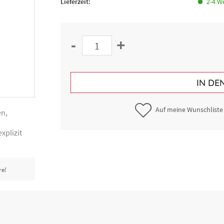
Lieferzeit:
2-4 W
-
+
IN DE
Auf meine Wunschliste
en,
xplizit
re!