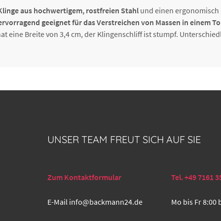
Klinge aus hochwertigem, rostfreien Stahl
und einen ergonomisch ge
ervorragend geeignet für das Verstreichen von Massen in einem To
hat eine Breite von 3,4 cm, der Klingenschliff ist stumpf. Unterschie
UNSER TEAM FREUT SICH AUF SIE
Zum Kontaktformular
Tel. +49 7161 3
E-Mail
info@backmann24.de
Mo bis Fr 8:00 