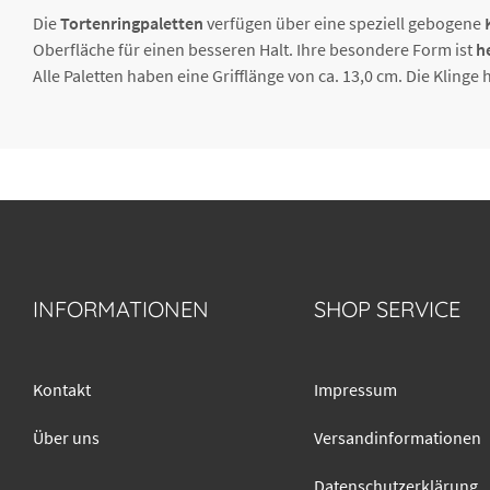
Die
Tortenringpaletten
verfügen über eine speziell gebogene
Oberfläche für einen besseren Halt. Ihre besondere Form ist
h
Alle Paletten haben eine Grifflänge von ca. 13,0 cm. Die Klinge 
INFORMATIONEN
SHOP SERVICE
Kontakt
Impressum
Über uns
Versandinformationen
Datenschutzerklärung