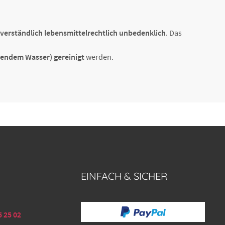
6,21 € *
2-4 Werktage
verständlich lebensmittelrechtlich unbedenklich
. Das
hendem Wasser) gereinigt
werden.
EINFACH & SICHER
5 25 02