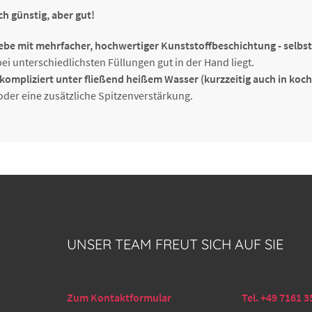
ch günstig, aber gut!
Spritzbeutel ULTRA FLEX, Gr. 7,
2000215071
Länge 60 cm
be mit mehrfacher, hochwertiger Kunststoffbeschichtung - selbst
ei unterschiedlichsten Füllungen gut in der Hand liegt.
kompliziert unter fließend heißem Wasser (kurzzeitig auch in koc
der eine zusätzliche Spitzenverstärkung.
UNSER TEAM FREUT SICH AUF SIE
Zum Kontaktformular
Tel. +49 7161 3