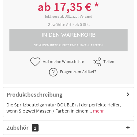
cm, inkl. 1 Sterntülle (Ø 5 mm)
ab 17,35 € *
17,35 € *
2-4 Werktage
Inkl. gesetzl. USt.,
zzgl. Versand
Gewählte Artikel:
0
Stk.
IN DEN
WARENKORB
SIE MÜSSEN BITTE ZUERST EINE AUSWAHL TREFFEN.
Auf meine Wunschliste
Teilen
Fragen zum Artikel?
Produktbeschreibung
Die Spritzbeutelgarnitur DOUBLE ist der perfekte Helfer,
wenn Sie zwei Massen / Farben in einem...
mehr
Zubehör
2