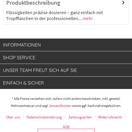
Produktbeschreibung
Flüssigkeiten präzise dosieren – ganz einfach mit
8300010604
Tropfflaschen In der professionellen...
Tropfflasche, 500 ml
mehr
8,00 € *
2-4 Werktage
INFORMATIONEN
8300010605
Tropfflasche, 1000 ml
SHOP SERVICE
UNSER TEAM FREUT SICH AUF SIE
10,90 € *
2-4 Werktage
EINFACH & SICHER
* Alle Preise verstehen sich, sofern nicht anders beschrieben, inkl. gesetzl.
Mehrwertsteuer und zzgl.
Versandkosten
sowie ggf. Nachnahmegebühren.
Über uns
Datenschutzerklärung
Zahlungsarten
Widerrufsrecht
AGB