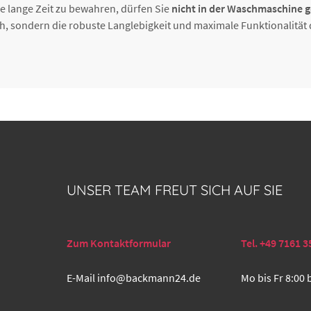
 lange Zeit zu bewahren, dürfen Sie
nicht in der Waschmaschine g
ch, sondern die robuste Langlebigkeit und maximale Funktionalität
UNSER TEAM FREUT SICH AUF SIE
Zum Kontaktformular
Tel. +49 7161 3
E-Mail
info@backmann24.de
Mo bis Fr 8:00 