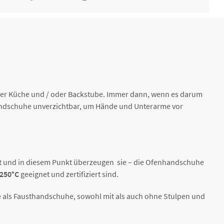
12,96 € *
2-4 Werktage
ner Küche und / oder Backstube. Immer dann, wenn es darum
andschuhe unverzichtbar, um Hände und Unterarme vor
ität und in diesem Punkt überzeugen sie – die Ofenhandschuhe
+250°C
geeignet und zertifiziert sind.
ie als Fausthandschuhe, sowohl mit als auch ohne Stulpen und