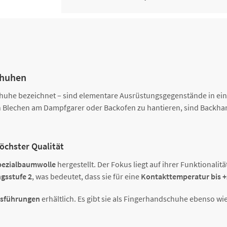
cm
Backhandschuhe, 5 Finger, mit
5000244992
Stulpen, ca. 38 cm x 17 cm
chuhen
huhe bezeichnet – sind elementare Ausrüstungsgegenstände in ei
n Blechen am Dampfgarer oder Backofen zu hantieren, sind Backh
öchster Qualität
pezialbaumwolle
hergestellt. Der Fokus liegt auf ihrer Funktional
gsstufe 2
, was bedeutet, dass sie für eine
Kontakttemperatur bis 
usführungen
erhältlich. Es gibt sie als Fingerhandschuhe ebenso w