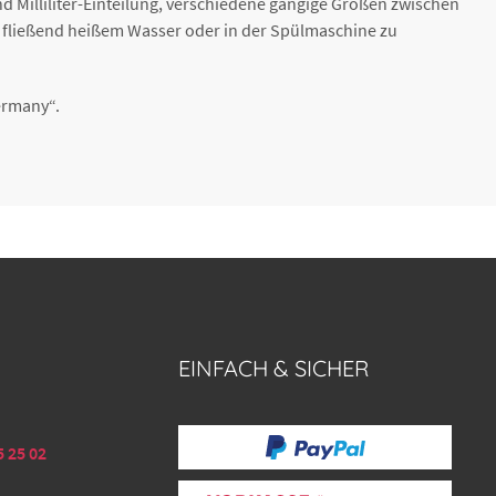
und Milliliter-Einteilung, verschiedene gängige Größen zwischen
ter fließend heißem Wasser oder in der Spülmaschine zu
ermany“.
EINFACH & SICHER
5 25 02