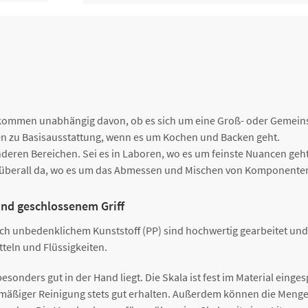
Messbecher, 5 Liter, geschloss
5000248046
Griff, Skala blau
Messbecher, 1 Liter, geschloss
5000248156
Griff, Skala blau
ollkommen unabhängig davon, ob es sich um eine Groß- oder Gemein
en zu Basisausstattung, wenn es um Kochen und Backen geht.
deren Bereichen. Sei es in Laboren, wo es um feinste Nuancen geht
 überall da, wo es um das Abmessen und Mischen von Komponente
und geschlossenem Griff
ich unbedenklichem Kunststoff (PP) sind hochwertig gearbeitet u
tteln und Flüssigkeiten.
onders gut in der Hand liegt. Die Skala ist fest im Material eingesp
mäßiger Reinigung stets gut erhalten. Außerdem können die Mengen