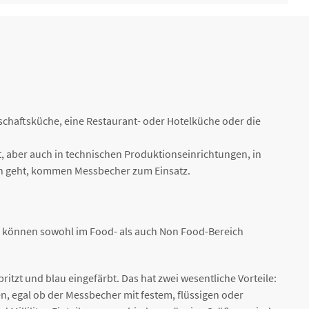
ener
20,71 € *
2-4 Werktage
ener
5,78 € *
2-4 Werktage
schaftsküche, eine Restaurant- oder Hotelküche oder die
, aber auch in technischen Produktionseinrichtungen, in
n geht, kommen Messbecher zum Einsatz.
nd können sowohl im Food- als auch Non Food-Bereich
ritzt und blau eingefärbt. Das hat zwei wesentliche Vorteile:
, egal ob der Messbecher mit festem, flüssigen oder