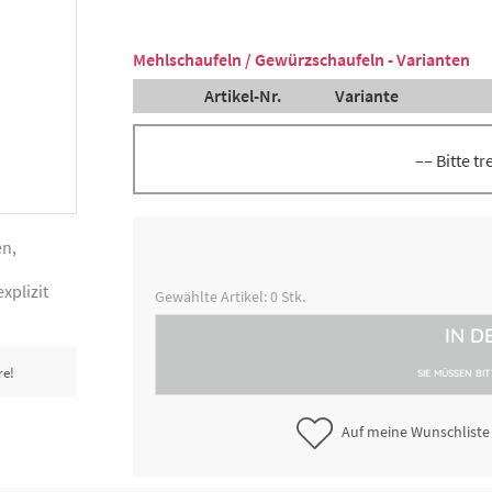
Mehlschaufeln / Gewürzschaufeln - Varianten
Artikel-Nr.
Variante
–– Bitte t
Mehlschaufel, Inhalt 350 ml, L
3000238093
31 cm
en,
xplizit
Messschaufel, Inhalt 1250 ml, 
5000248092
Gewählte Artikel:
0
Stk.
40 cm
IN D
Messschaufel, Inhalt 750 ml, L
5000248102
re!
35 cm
SIE MÜSSEN BI
Auf meine Wunschliste