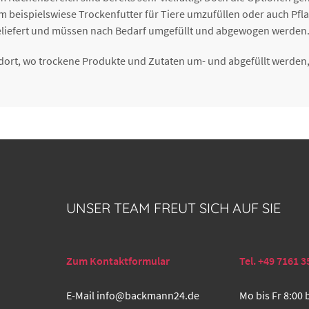
m beispielswiese Trockenfutter für Tiere umzufüllen oder auch Pf
eliefert und müssen nach Bedarf umgefüllt und abgewogen werden
dort, wo trockene Produkte und Zutaten um- und abgefüllt werden, 
UNSER TEAM FREUT SICH AUF SIE
Zum Kontaktformular
Tel. +49 7161 3
E-Mail
info@backmann24.de
Mo bis Fr 8:00 