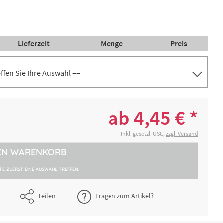
Lieferzeit
Menge
Preis
reffen Sie Ihre Auswahl ––
änge
4,45 € *
2-4 Werktage
ab 4,45 € *
Länge
12,97 € *
Inkl. gesetzl. USt.,
zzgl. Versand
2-4 Werktage
EN
WARENKORB
änge
9,13 € *
2-4 Werktage
TTE ZUERST EINE AUSWAHL TREFFEN.
Teilen
Fragen zum Artikel?