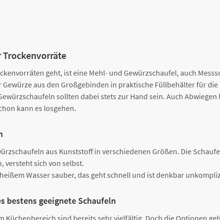
r Trockenvorräte
kenvorräten geht, ist eine Mehl- und Gewürzschaufel, auch Messsc
er Gewürze aus den Großgebinden in praktische Füllbehälter für di
ewürzschaufeln sollten dabei stets zur Hand sein. Auch Abwiegen l
chon kann es losgehen.
n
ürzschaufeln aus Kunststoff in verschiedenen Größen. Die Schaufel
versteht sich von selbst.
heißem Wasser sauber, das geht schnell und ist denkbar unkompliz
es bestens geeignete Schaufeln
m Küchenbereich sind bereits sehr vielfältig. Doch die Optionen ge