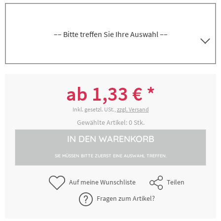
–– Bitte treffen Sie Ihre Auswahl ––
5000248052
Messschaufel, Inhalt 25 ml, Länge 13,5 cm
ab 1,33 € *
1,33 € *
2-4 Werktage
Inkl. gesetzl. USt.,
zzgl. Versand
Gewählte Artikel:
0
Stk.
IN DEN
WARENKORB
5000248062
Messschaufel, Inhalt 50 ml, Länge 16 cm
SIE MÜSSEN BITTE ZUERST EINE AUSWAHL TREFFEN.
1,90 € *
2-4 Werktage
Auf meine Wunschliste
Teilen
Fragen zum Artikel?
5000248072
Messschaufel, Inhalt 250 ml, Länge 26 cm