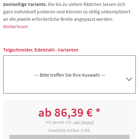
zweiseitige Variante.
Die bis zu sieben Rädchen lassen sich
ganz individuell justieren und können so völlig unkompliziert
an die jeweils erforderliche Breite angepasst werden.
Weiterlesen
Teigschneider, Edelstahl - Varianten
–– Bitte treffen Sie Ihre Auswahl ––
5000268805
Teigschneider 5-teilig, glatt, einseitig
ab 86,39 € *
88,99 € *
2-4 Werktage
Inkl. gesetzl. USt.,
zzgl. Versand
Gewählte Artikel:
0
Stk.