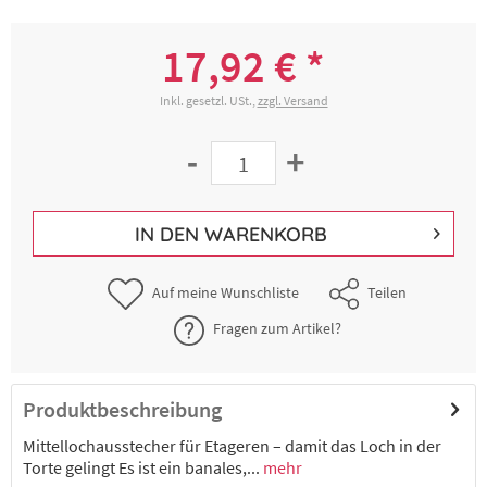
17,92 € *
Inkl. gesetzl. USt.,
zzgl. Versand
-
+
IN DEN
WARENKORB
Auf meine Wunschliste
Teilen
Fragen zum Artikel?
Produktbeschreibung
Mittellochausstecher für Etageren – damit das Loch in der
Torte gelingt Es ist ein banales,...
mehr