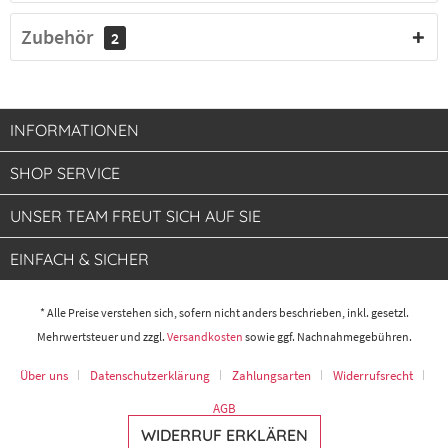
Zubehör
2
INFORMATIONEN
SHOP SERVICE
UNSER TEAM FREUT SICH AUF SIE
EINFACH & SICHER
* Alle Preise verstehen sich, sofern nicht anders beschrieben, inkl. gesetzl.
Mehrwertsteuer und zzgl.
Versandkosten
sowie ggf. Nachnahmegebühren.
Über uns
Datenschutzerklärung
Zahlungsarten
Widerrufsrecht
AGB
WIDERRUF ERKLÄREN