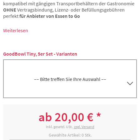
kompatibel mit gängigen Transportbehältern der Gastronomie
OHNE
Vertragsbindung, Lizenz- oder Befüllungsgebühren
perfekt
für Anbieter von Essen to Go
Weiterlesen
GoodBowl Tiny, 5er Set - Varianten
–– Bitte treffen Sie Ihre Auswahl ––
GoodBowl Tiny, anthrazit, 5er Set, inkl.
8300057591
Deckel, Volumen je ca. 550 ml
ab 20,00 € *
29,69 € *
2-4 Werktage
Inkl. gesetzl. USt.,
zzgl. Versand
Gewählte Artikel:
0
Stk.