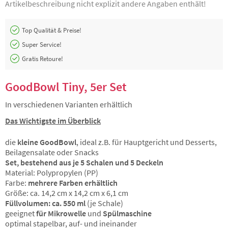
Artikelbeschreibung nicht explizit andere Angaben enthält!
Top Qualität & Preise!
Super Service!
Gratis Retoure!
GoodBowl Tiny, 5er Set
In verschiedenen Varianten erhältlich
Das Wichtigste im Überblick
die
kleine GoodBowl
, ideal z.B. für Hauptgericht und Desserts,
Beilagensalate oder Snacks
Set, bestehend aus je 5 Schalen und 5 Deckeln
Material: Polypropylen (PP)
Farbe:
mehrere Farben erhältlich
Größe: ca. 14,2 cm x 14,2 cm x 6,1 cm
Füllvolumen: ca. 550 ml
(je Schale)
geeignet
für Mikrowelle
und
Spülmaschine
optimal stapelbar, auf- und ineinander