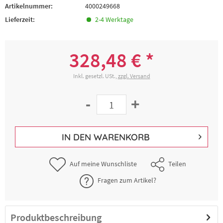
Artikelnummer:
4000249668
Lieferzeit:
2-4 Werktage
328,48 € *
Inkl. gesetzl. USt.,
zzgl. Versand
-
+
IN DEN
WARENKORB
Auf meine Wunschliste
Teilen
Fragen zum Artikel?
Produktbeschreibung