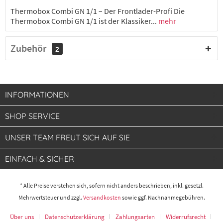
Thermobox Combi GN 1/1 – Der Frontlader-Profi Die
Thermobox Combi GN 1/1 ist der Klassiker...
mehr
Zubehör
2
INFORMATIONEN
SHOP SERVICE
UNSER TEAM FREUT SICH AUF SIE
EINFACH & SICHER
* Alle Preise verstehen sich, sofern nicht anders beschrieben, inkl. gesetzl.
Mehrwertsteuer und zzgl.
Versandkosten
sowie ggf. Nachnahmegebühren.
Über uns
Datenschutzerklärung
Zahlungsarten
Widerrufsrecht