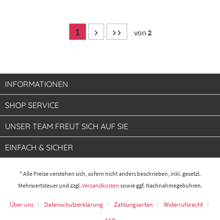
1
von
2
INFORMATIONEN
SHOP SERVICE
UNSER TEAM FREUT SICH AUF SIE
EINFACH & SICHER
* Alle Preise verstehen sich, sofern nicht anders beschrieben, inkl. gesetzl.
Mehrwertsteuer und zzgl.
Versandkosten
sowie ggf. Nachnahmegebühren.
Über uns
Datenschutzerklärung
Zahlungsarten
Widerrufsrecht