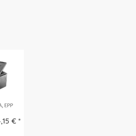
, EPP
,15 € *