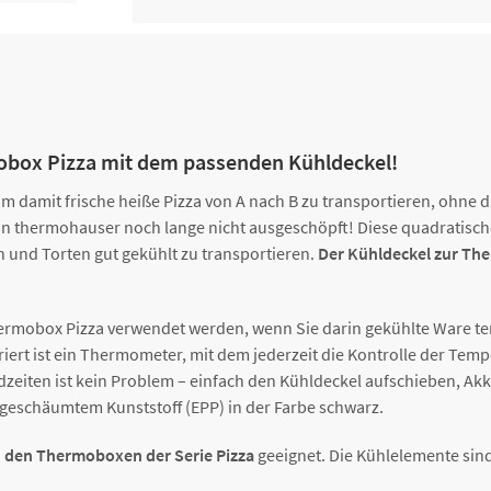
mobox Pizza mit dem passenden Kühldeckel!
damit frische heiße Pizza von A nach B zu transportieren, ohne dass
on thermohauser noch lange nicht ausgeschöpft! Diese quadratisch
 und Torten gut gekühlt zu transportieren.
Der Kühldeckel zur Ther
hermobox Pizza verwendet werden, wenn Sie darin gekühlte Ware tem
riert ist ein Thermometer, mit dem jederzeit die Kontrolle der Temp
iten ist kein Problem – einfach den Kühldeckel aufschieben, Akkus
 geschäumtem Kunststoff (EPP) in der Farbe schwarz.
 den Thermoboxen der Serie Pizza
geeignet. Die Kühlelemente sind