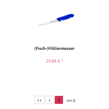
(Fisch-)Filitiermesser
29,88 € *
2
von
2