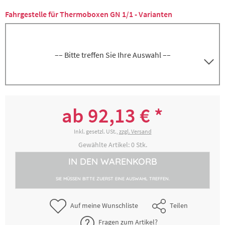
Fahrgestelle für Thermoboxen GN 1/1 - Varianten
–– Bitte treffen Sie Ihre Auswahl ––
5000142885
Edelstahl, Gewicht ca. 4,3 kg
ab 92,13 € *
132,35 € *
2-4 Werktage
Inkl. gesetzl. USt.,
zzgl. Versand
Gewählte Artikel:
0
Stk.
IN DEN
WARENKORB
5000142915
Kunststoff, rot, Gewicht ca. 2,7 kg
SIE MÜSSEN BITTE ZUERST EINE AUSWAHL TREFFEN.
92,13 € *
2-4 Werktage
Auf meine Wunschliste
Teilen
Fragen zum Artikel?