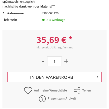
spülmaschinentauglich
nachhaltig dank weniger Material**
Artikelnummer:
8300064120
Lieferzeit:
2-4 Werktage
35,69 € *
Inkl. gesetzl. USt.,
zzgl. Versand
-
+
IN DEN
WARENKORB
Auf meine Wunschliste
Teilen
Fragen zum Artikel?