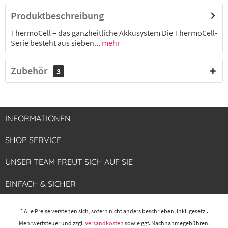
Produktbeschreibung
ThermoCell – das ganzheitliche Akkusystem Die ThermoCell-
Serie besteht aus sieben...
mehr
Zubehör
3
INFORMATIONEN
SHOP SERVICE
UNSER TEAM FREUT SICH AUF SIE
EINFACH & SICHER
* Alle Preise verstehen sich, sofern nicht anders beschrieben, inkl. gesetzl.
Mehrwertsteuer und zzgl.
Versandkosten
sowie ggf. Nachnahmegebühren.