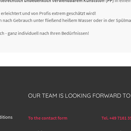
telrechtlich unbedenklich verwendbarem Kunststoff (PP)
in eine
n erleichtert und von Profis extrem geschätzt wird!
nach Gebrauch unter fließend heißem Wasser oder in der Spülmasc
 - ganz individuell nach Ihren Bedürfnissen!
OUR TEAM IS LOOKING FORWARD TO
itions
To the contact form
Tel. +49 7161 3