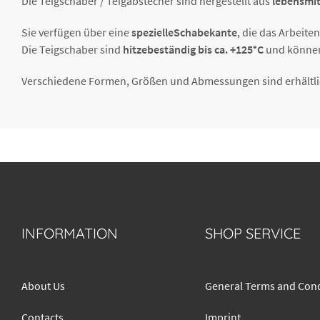
Die Teigschaber / Teigabstecher sind hergestellt aus
lebensmit
Sie verfügen über eine
spezielleSchabekante
, die das Arbeite
Die Teigschaber sind
hitzebeständig bis ca. +125°C
und können 
Verschiedene Formen, Größen und Abmessungen sind erhältlich
INFORMATION
SHOP SERVICE
About Us
General Terms and Cond
Contacts
Imprint