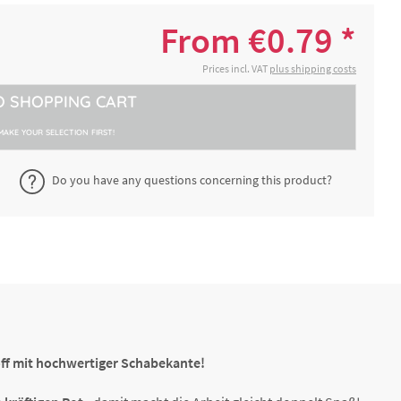
x 14,9
€2.38 *
2-4 working days
From €0.79 *
a.
€2.48 *
Prices incl. VAT
plus shipping costs
2-4 working days
O
SHOPPING CART
 9,9
€1.15 *
2-4 working days
MAKE YOUR SELECTION FIRST!
Do you have any questions concerning this product?
€0.79 *
2-4 working days
8,6 cm
off mit hochwertiger Schabekante!