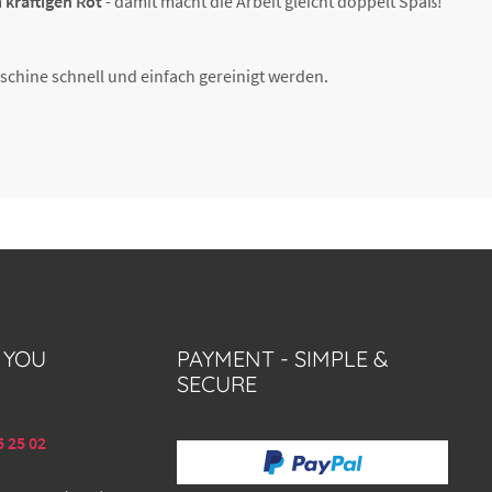
m
kräftigen Rot
- damit macht die Arbeit gleicht doppelt Spaß!
hine schnell und einfach gereinigt werden.
 YOU
PAYMENT - SIMPLE &
SECURE
5 25 02