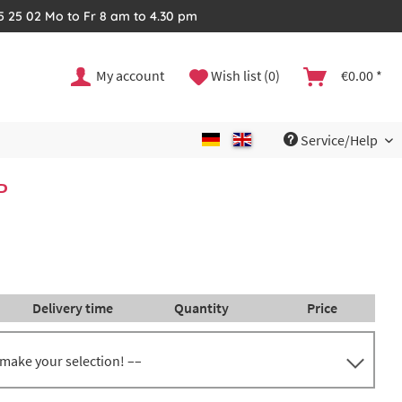
35 25 02 Mo to Fr 8 am to 4.30 pm
My account
Wish list (0)
€0.00 *
Service/Help
P
Delivery time
Quantity
Price
 make your selection! ––