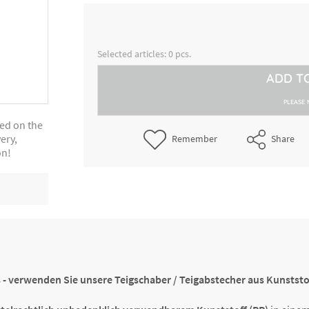
Kesselschaber rot, ca. 19,8 cm 
3001137193
cm
Teigabstecher rot, Griffleiste, c
3001837053
Selected articles:
0
pcs.
21,6 cm x 12,8 cm
ADD T
Cremeschaber rot, ca. 14,8 cm x
3002537143
cm
PLEASE 
ted on the
ery,
Remember
Share
3004937093
Cremeschaber rot, ca. 12 cm x 
on!
 - verwenden Sie unsere Teigschaber / Teigabstecher aus Kunstst