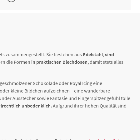
glatt,
€46.91 *
2-4 working days
€43.74 *
2-4 working days
ts zusammengestellt. Sie bestehen aus
glatt
Edelstahl, sind
€22.76 *
2-4 working days
ßen
fern die Formen
in praktischen Blechdosen,
damit stets alles
 geschmolzener Schokolade oder Royal Icing eine
oder kleine Bildchen aufzeichnen – eine wunderbare
under Ausstecher sowie Fantasie und Fingerspitzengefühl tolle
lrechtlich unbedenklich.
Aufgrund ihrer hohen Qualität sind