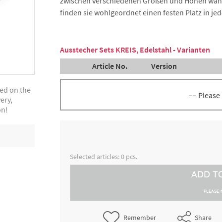
zwischen verschiedenen Größen und Höhen wählen
finden sie wohlgeordnet einen festen Platz in j
Ausstecher Sets KREIS, Edelstahl - Varianten
Article No.
Version
ted on the
–– Please
ery,
on!
Ausstecher-Set Kreis, 11-teilig, 
8300021760
verschiedene Größen
Ausstecher-Set Kreis, 11-teilig,
8300024457
Selected articles:
0
pcs.
gewellt, verschiedene Größen
ADD T
Ausstecher-Set Kreis, 12-teilig,
8300029278
gewellt, verschiedene Größen
PLEASE 
Ausstecher-Set Kreis, 14-teilig, 
Remember
Share
8300031697
verschiedene Größen