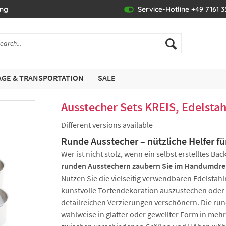
ing
Service-Hotline +49 7161 
GE & TRANSPORTATION
SALE
Ausstecher Sets KREIS, Edelstah
Different versions available
Runde Ausstecher – nützliche Helfer f
Wer ist nicht stolz, wenn ein selbst erstelltes 
runden Ausstechern zaubern Sie im Handumdreh
Nutzen Sie die vielseitig verwendbaren Edelstahl
kunstvolle Tortendekoration auszustechen oder e
detailreichen Verzierungen verschönern. Die ru
wahlweise in glatter oder gewellter Form in meh