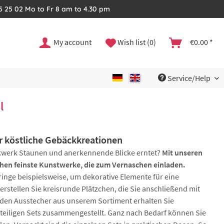
35 25 02 Mo to Fr 8 am to 4.30 pm
My account
Wish list (0)
€0.00 *
Service/Help
l
ür köstliche Gebäckkreationen
Backwerk Staunen und anerkennende Blicke erntet?
Mit unseren
en feinste Kunstwerke, die zum Vernaschen einladen.
ringe beispielsweise, um dekorative Elemente für eine
rstellen Sie kreisrunde Plätzchen, die Sie anschließend mit
nden Ausstecher aus unserem Sortiment erhalten Sie
rteiligen Sets zusammengestellt. Ganz nach Bedarf können Sie