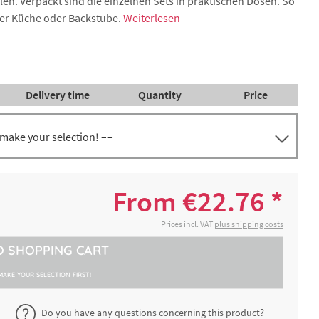
. Verpackt sind die einzelnen Sets in praktischen Dosen. So
eder Küche oder Backstube.
Weiterlesen
Delivery time
Quantity
Price
 make your selection! ––
glatt,
€24.10 *
2-4 working days
From €22.76 *
€23.44 *
Prices incl. VAT
plus shipping costs
2-4 working days
O
SHOPPING CART
€42.14 *
2-4 working days
MAKE YOUR SELECTION FIRST!
glatt,
Do you have any questions concerning this product?
€35.38 *
2-4 working days