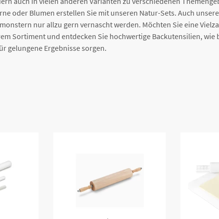
ndern auch in vielen anderen Varianten zu verschiedenen Themenge
rne oder Blumen erstellen Sie mit unseren Natur-Sets. Auch unser
monstern nur allzu gern vernascht werden. Möchten Sie eine Vielz
rem Sortiment und entdecken Sie hochwertige Backutensilien, wie b
 für gelungene Ergebnisse sorgen.