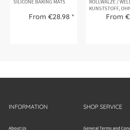
SILICONE BAKING MATS
ROLLWALZE / WEL
KUNSTSTOFF, OH
GRIFFE
From €28.98 *
From €2
INFORMATION
SHOP SERVICE
About Us
General Terms and Cond