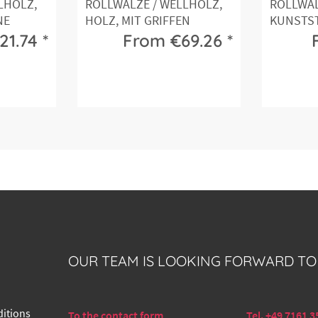
LHOLZ,
ROLLWALZE / WELLHOLZ,
ROLLWAL
NE
HOLZ, MIT GRIFFEN
KUNSTST
1.74 *
From €69.26 *
OUR TEAM IS LOOKING FORWARD TO
itions
To the contact form
Tel. +49 7161 3