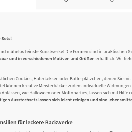
Ausstecher-Set Kreis, 20-teilig, 
8300031699
verschiedene Größen
Ausstecher-Set Kreis, 20-teilig,
8300031700
gewellt, verschiedene Größen
-Sets!
d mühelos feinste Kunstwerke! Die Formen sind in praktischen Se
Ausstecher-Set Kreis, 6-teilig, 
8300031869
und gewellt, verschiedene Grö
etzbar und in verschiedenen Motiven und Größen
erhältlich. Wir lie
stlichen Cookies, Haferkeksen oder Butterplätzchen, denen Sie mit
ttel können kreative Meisterbäcker zudem individuelle Widmungen 
nlässen, wie Halloween oder Mottoparties, lassen sich mit Hilfe r
en Ausstechsets lassen sich leicht reinigen und sind lebensmitte
nsilien für leckere Backwerke