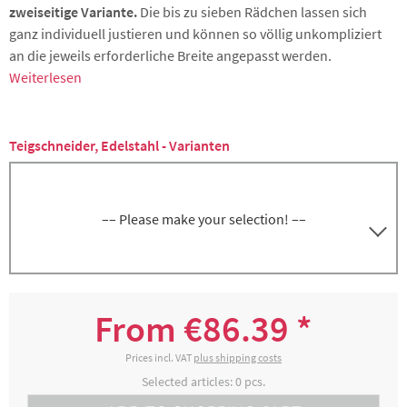
zweiseitige Variante.
Die bis zu sieben Rädchen lassen sich
ganz individuell justieren und können so völlig unkompliziert
an die jeweils erforderliche Breite angepasst werden.
Weiterlesen
Teigschneider, Edelstahl - Varianten
–– Please make your selection! ––
5000268805
Teigschneider 5-teilig, glatt, einseitig
From €86.39 *
€88.99 *
2-4 working days
Prices incl. VAT
plus shipping costs
Selected articles:
0
pcs.