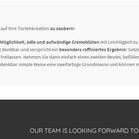
auf Ihre Tortenkreation
zu zaubern
!
Möglichkeit, edle und aufwändige Cremeblüten
mit Leichtigkeit zu
t denkbar und verspricht ein
besonders raffiniertes Ergebnis
! Setz
e freilassen. Nehmen Sie dann einfach einen zweiten Beutel, befülle
uf denkbar simple Weise eine zweifarbige Grundmasse und können mi
OUR TEAM IS LOOKING FORWARD TO