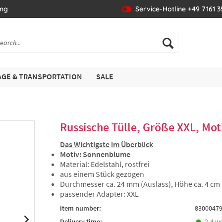
ing
Service-Hotline +49 7161 
GE & TRANSPORTATION
SALE
Russische Tülle, Größe XXL, Mo
Das Wichtigste im Überblick
Motiv: Sonnenblume
Material: Edelstahl, rostfrei
aus einem Stück gezogen
Durchmesser ca. 24 mm (Auslass), Höhe ca. 4 cm
passender Adapter: XXL
item number:
8300047
Delivery time:
2-4 w