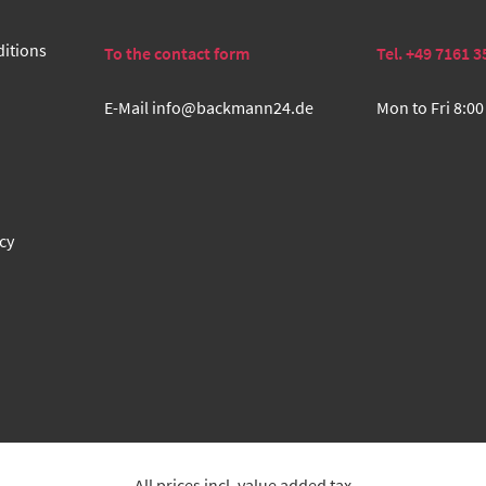
itions
To the contact form
Tel. +49 7161 3
E-Mail
info@backmann24.de
Mon to Fri 8:00
cy
All prices incl. value added tax