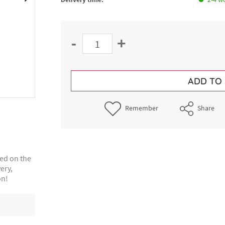
-
+
ADD TO
Remember
Share
ted on the
ery,
on!