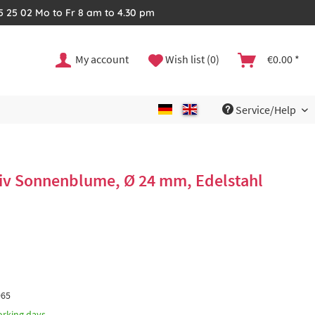
35 25 02 Mo to Fr 8 am to 4.30 pm
My account
Wish list (0)
€0.00 *
Service/Help
tiv Sonnenblume, Ø 24 mm, Edelstahl
965
orking days